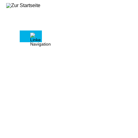
Starkregenvorsorge im Herbst
Wie Laub Wasserschäden
verursachen kann
In den letzten Jahren haben
Starkregenereignisse in Deutschland
deutlich zugenommen, und sie werden
häufiger, intensiver und
unberechenbarer. Wenn Regenwasser