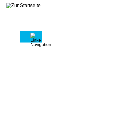
Wichtige Formulare für Vermieter –
kostenfrei für unsere Kunden
Hinweis zur Download-Nutzung
Um den Service nutzen zu können, loggen
Sie sich bitte ein oder aber registrieren
sich vorher!
» Login
» Registrierung