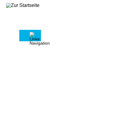
Kontakt
Wir freuen uns auf Ihre
Nachricht
Pflichtfelder sind mit einem
Sternchen (*) versehen und farblich
markiert.