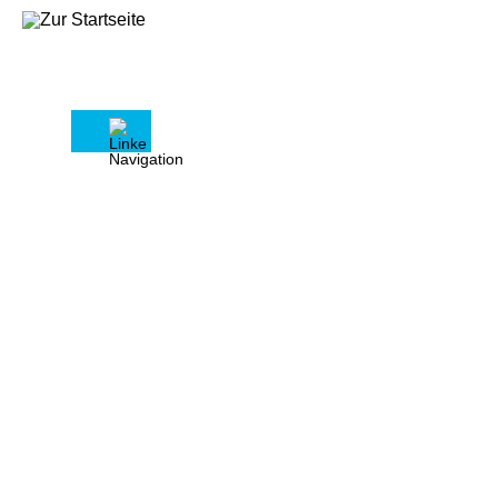
Pressemitteilung vom 15.05.2025
Sondermietrecht für vermietende
Privatpersonen gefordert
Haus & Grund eröffnet 139.
Zentralverbandstag in Berlin
Der Präsident des Eigentümerverbands
Haus & Grund Deutschland Kai Warnecke
fordert die neue Bundesregierung auf,